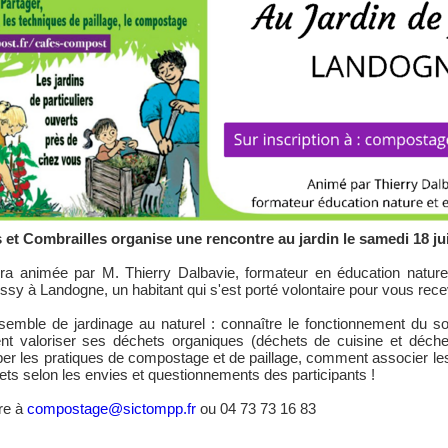
 Combrailles organise une rencontre au jardin le samedi 18 jui
ra animée par M. Thierry Dalbavie, formateur en éducation nature
essy à Landogne, un habitant qui s'est porté volontaire pour vous recev
emble de jardinage au naturel : connaître le fonctionnement du sol
t valoriser ses déchets organiques (déchets de cuisine et déchet
pper les pratiques de compostage et de paillage, comment associer les
ujets selon les envies et questionnements des participants !
ire à
compostage@sictompp.fr
ou 04 73 73 16 83