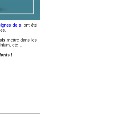
ignes de tri
ont été
nes.
is mettre dans les
minium, etc…
fants !